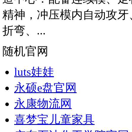
精神，冲压模内自动攻牙
折弯、...
随机官网
luts娃娃
永硕e盘官网
永康物流网
喜梦宝儿童家具