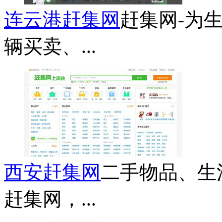
连云港赶集网
赶集网-为生活
辆买卖、...
西安赶集网
二手物品、生
赶集网，...