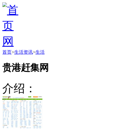
首页
>
生活资讯
>
生活
贵港赶集网
介绍：