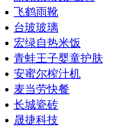
飞鹤雨靴
台玻玻璃
宏绿自热米饭
青蛙王子婴童护肤
安蜜尔榨汁机
麦当劳快餐
长城瓷砖
晟捷科技