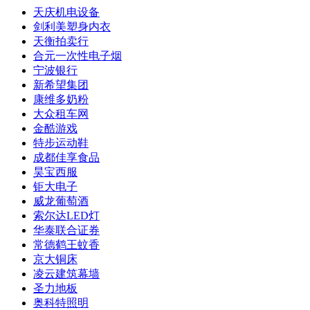
天庆机电设备
剑利美塑身内衣
天衡拍卖行
合元一次性电子烟
宁波银行
新希望集团
康维多奶粉
大众租车网
金酷游戏
特步运动鞋
成都佳享食品
昊宝西服
钜大电子
威龙葡萄酒
索尔达LED灯
华泰联合证券
常德鹤王蚊香
京大铜床
凌云建筑幕墙
圣力地板
奥科特照明