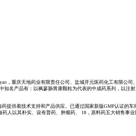
药Haiyao，重庆天地药业有限责任公司、盐城开元医药化工有
余品规中知名产品有：以枫蓼肠胃康颗粒为代表的中成药系列，以
海药提供着技术支持和产品供应。已通过国家新版GMP认证的车
药人以其朴实、设有普药、肿瘤药、 18，原料药五大销售事