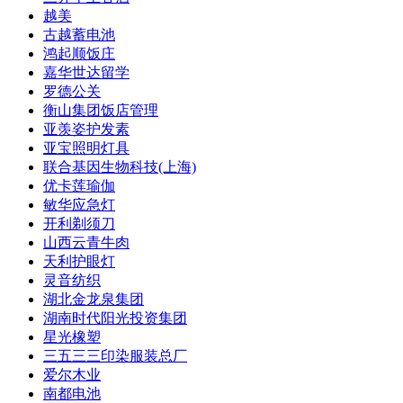
越美
古越蓄电池
鸿起顺饭庄
嘉华世达留学
罗德公关
衡山集团饭店管理
亚羡姿护发素
亚宝照明灯具
联合基因生物科技(上海)
优卡莲瑜伽
敏华应急灯
开利剃须刀
山西云青牛肉
天利护眼灯
灵音纺织
湖北金龙泉集团
湖南时代阳光投资集团
星光橡塑
三五三三印染服装总厂
爱尔木业
南都电池