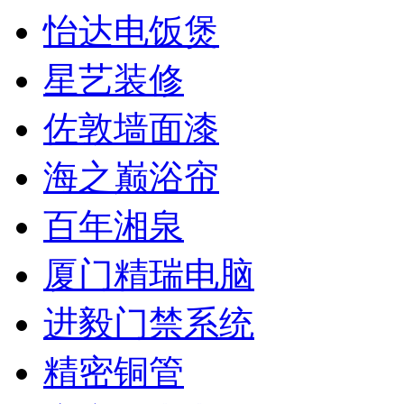
怡达电饭煲
星艺装修
佐敦墙面漆
海之巅浴帘
百年湘泉
厦门精瑞电脑
进毅门禁系统
精密铜管