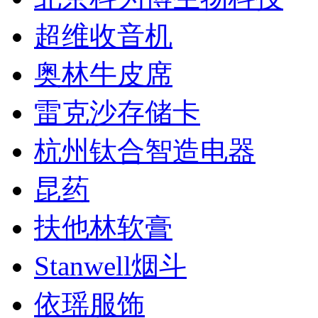
超维收音机
奥林牛皮席
雷克沙存储卡
杭州钛合智造电器
昆药
扶他林软膏
Stanwell烟斗
依瑶服饰