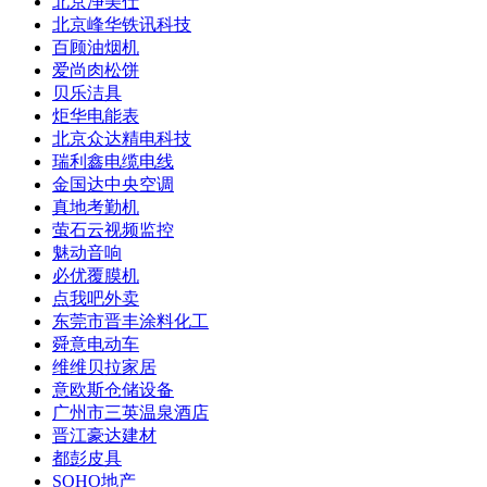
北京净美仕
北京峰华铁讯科技
百顾油烟机
爱尚肉松饼
贝乐洁具
炬华电能表
北京众达精电科技
瑞利鑫电缆电线
金国达中央空调
真地考勤机
萤石云视频监控
魅动音响
必优覆膜机
点我吧外卖
东莞市晋丰涂料化工
舜意电动车
维维贝拉家居
意欧斯仓储设备
广州市三英温泉酒店
晋江豪达建材
都彭皮具
SOHO地产