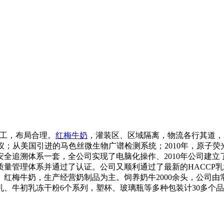
施工，布局合理。
红梅牛奶
，灌装区、区域隔离，物流各行其道，2
仪；从美国引进的马色丝微生物广谱检测系统；2010年，原子
安全追溯体系一套，全公司实现了电脑化操作、2010年公司建
了质量管理体系并通过了认证。公司又顺利通过了最新的HACC
红梅牛奶，生产经营奶制品为主。饲养奶牛2000余头，公司
、牛初乳冻干粉6个系列，塑杯、玻璃瓶等多种包装计30多个