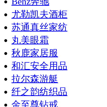
Benz奔驰
尤勒凯夫酒柜
苏通真丝家纺
丸美眼霜
秋鹿家居服
和汇安全用品
拉尔森游艇
纤之韵纺织品
金至尊钻戒