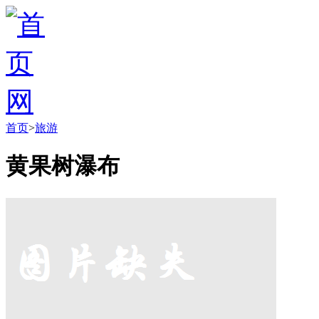
首页
>
旅游
黄果树瀑布