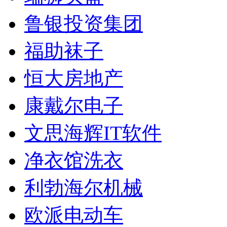
鲁银投资集团
福助袜子
恒大房地产
康戴尔电子
文思海辉IT软件
净衣馆洗衣
利勃海尔机械
欧派电动车