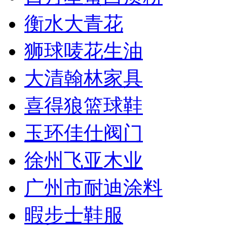
衡水大青花
狮球唛花生油
大清翰林家具
喜得狼篮球鞋
玉环佳仕阀门
徐州飞亚木业
广州市耐迪涂料
暇步士鞋服