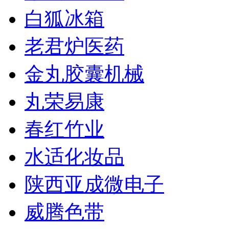
白狐冰箱
老君炉医药
金丸胶囊机械
丸荣易康
春红竹业
水适化妆品
陕西亚成微电子
威腾色带