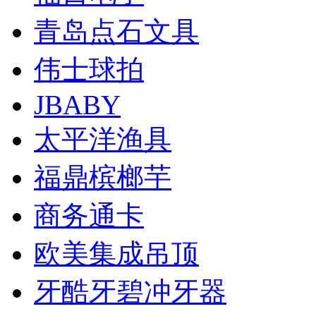
青岛点石文具
伟士球拍
JBABY
太平洋渔具
福鼎槟榔芋
商务通卡
欧美集成吊顶
牙酷牙碧冲牙器