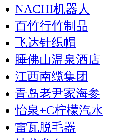
NACHI机器人
百竹行竹制品
飞达针织帽
睡佛山温泉酒店
江西南缆集团
青岛老尹家海参
怡泉+C柠檬汽水
雷瓦脱毛器