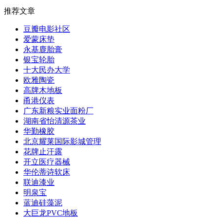
推荐文章
豆瓣电影社区
爱蒙床垫
永基鹿胎膏
银宝轮胎
十大民办大学
欧雅陶瓷
高牌木地板
甬港仪表
广东新粮实业面粉厂
湖南省怡清源茶业
华勤橡胶
北京耀莱国际影城管理
花牌止汗露
开立医疗器械
华伦蒂诗软床
联迪漆业
明泉宝
蓝迪硅藻泥
大巨龙PVC地板