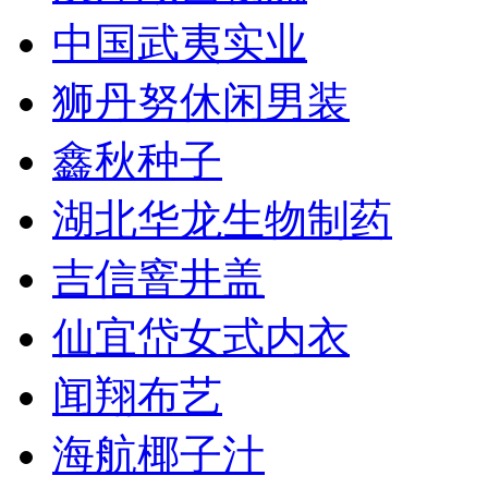
中国武夷实业
狮丹努休闲男装
鑫秋种子
湖北华龙生物制药
吉信窨井盖
仙宜岱女式内衣
闻翔布艺
海航椰子汁