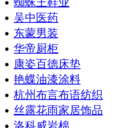
蜘蛛王鞋业
吴中医药
东蒙男装
华帝厨柜
康姿百德床垫
艳蝶油漆涂料
杭州布言布语纺织
丝露花雨家居饰品
洛科威岩棉