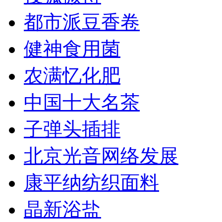
都市派豆香卷
健神食用菌
农满忆化肥
中国十大名茶
子弹头插排
北京光音网络发展
康平纳纺织面料
晶新浴盐