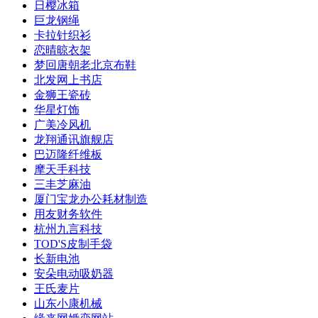
日樱冰箱
巨龙钢绳
卡拉针织衫
恋晴晾衣架
梦回唐朝老北京布鞋
北发网上书店
金狮王瓷砖
华星灯饰
广美冷风机
龙翔通讯旗舰店
巴迈隆纤维板
摩天手科技
三丰芝麻油
厦门宝龙办公耗材制造
用友财务软件
杭州九言科技
TOD'S皮制手袋
长新电池
安朵电动吸奶器
王氏麦片
山东小康机械