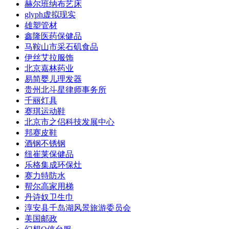
赫尔班纳布艺床
glyph虚拟现实
雄塑管材
鑫隆医药保健品
马鞍山市采石矶食品
伊丝艾拉服饰
北京嘉林药业
易简婴儿理发器
贵州北斗星律师事务所
千丽灯具
赛琪运动鞋
北京市之侣科技发展中心
邦赛皮鞋
酒钢不锈钢
纽崔莱保健品
乐格集成环保灶
赛力特防水
帮尔高家用梯
丹诗奴卫生巾
淳安县千岛湖风景旅游委员会
美国邮政