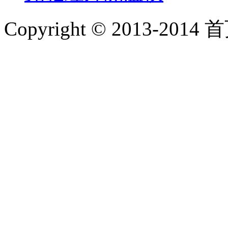
Copyright © 2013-2014 