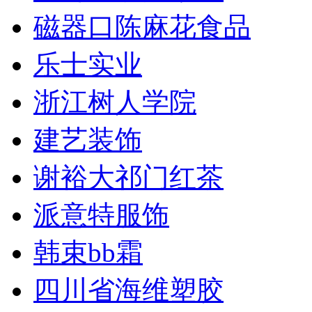
磁器口陈麻花食品
乐士实业
浙江树人学院
建艺装饰
谢裕大祁门红茶
派意特服饰
韩束bb霜
四川省海维塑胶