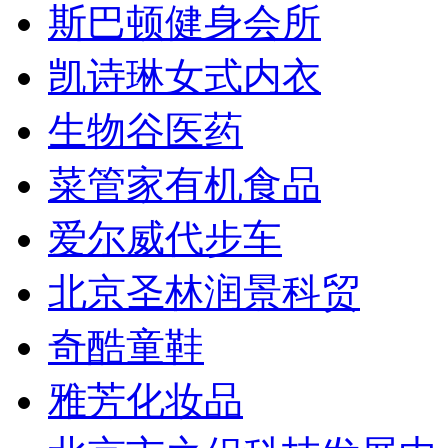
斯巴顿健身会所
凯诗琳女式内衣
生物谷医药
菜管家有机食品
爱尔威代步车
北京圣林润景科贸
奇酷童鞋
雅芳化妆品