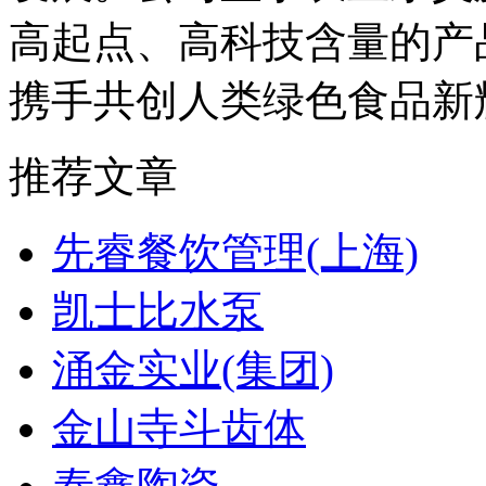
高起点、高科技含量的产
携手共创人类绿色食品新
推荐文章
先睿餐饮管理(上海)
凯士比水泵
涌金实业(集团)
金山寺斗齿体