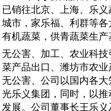
已销往北京、上海、乐义
城市，家乐福、利群等各
有机蔬菜，供青蔬菜生产
无公害、加工、农业科技
菜产品出口、潍坊市农业
无公害、公司以国内各大
光乐义集团，同时，以推
发展。公司董事长王乐义