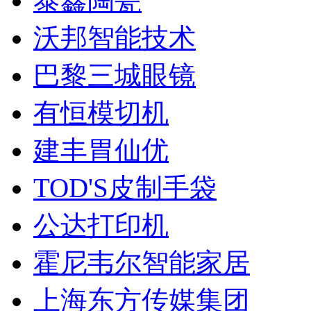
泰鑫陶瓷
沃邦智能技术
巴黎三城眼镜
有恒模切机
建丰胃仙优
TOD'S皮制手袋
公达打印机
霍尼韦尔智能家居
上海东方传媒集团