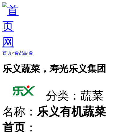
首页
>
食品副食
乐义蔬菜，寿光乐义集团
分类：蔬菜
名称：
乐义有机蔬菜
首页
：