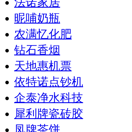
法诺家居
昵哺奶瓶
农满忆化肥
钻石香烟
天地惠机票
依特诺点钞机
企泰净水科技
犀利牌瓷砖胶
凤牌茶饼