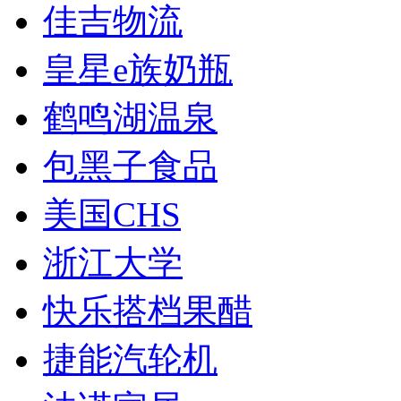
佳吉物流
皇星e族奶瓶
鹤鸣湖温泉
包黑子食品
美国CHS
浙江大学
快乐搭档果醋
捷能汽轮机