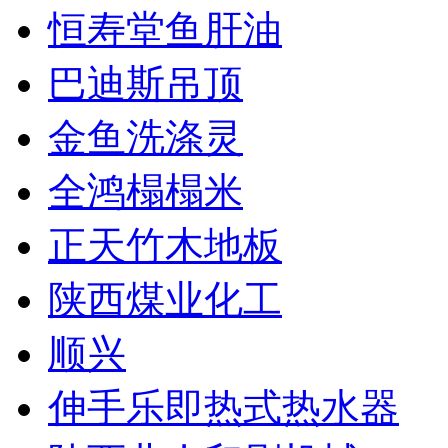
恒寿堂鱼肝油
巴迪斯吊顶
金鱼洗涤灵
全鸿榻榻米
正天竹木地板
陕西煤业化工
顺兴
伸手乐即热式热水器