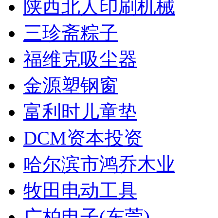
陕西北人印刷机械
三珍斋粽子
福维克吸尘器
金源塑钢窗
富利时儿童垫
DCM资本投资
哈尔滨市鸿乔木业
牧田电动工具
广柏电子(东莞)