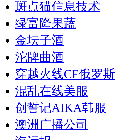
斑点猫信息技术
绿富隆果蔬
金坛子酒
沱牌曲酒
穿越火线CF俄罗斯
混乱在线美服
创誓记AIKA韩服
澳洲广播公司