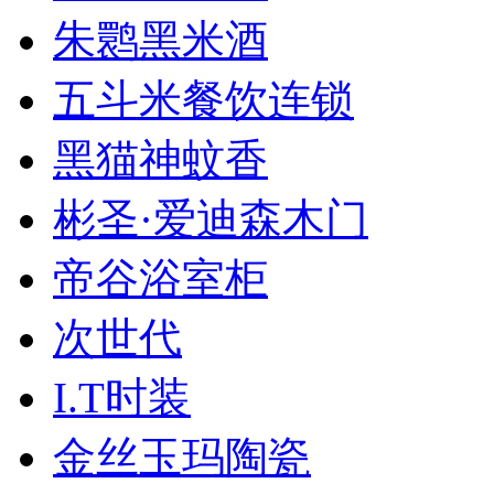
朱鹮黑米酒
五斗米餐饮连锁
黑猫神蚊香
彬圣·爱迪森木门
帝谷浴室柜
次世代
I.T时装
金丝玉玛陶瓷