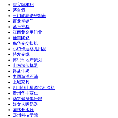
碧宝牌枸杞
茅台酒
三门峡赛诺维制药
百龙塑钢门
慕乐护具
江西黄金甲门业
佳美陶瓷
鸟华光交换机
小鸡卡迪婴儿用品
特发光缆
博思堂地产策划
山东深蓝机器
得益牛奶
中国海洋石油
上域家具
四川彭山星源特种涂料
贵州华丰薏仁
动岚健身俱乐部
好女人暖奶器
国林开水器
郑州科技学院