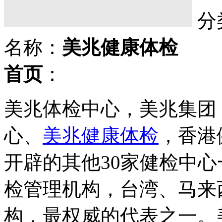
分
名称：
美兆健康体检
首页
：
美兆体检中心，美兆集团
心、
美兆健康体检
，香港
开辟的其他30家健检中
检管理机构，台湾、马来
构，最权威的代表之一。美