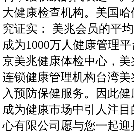
大健康检查机构。美国哈佛学者D
究证实： 美兆会员的平均
成为1000万人健康管理
京美兆健康体检中心，美
连锁健康管理机构台湾美
入预防保健服务。因此健
成为健康市场中引人注目
心有限公司愿与您一起迎