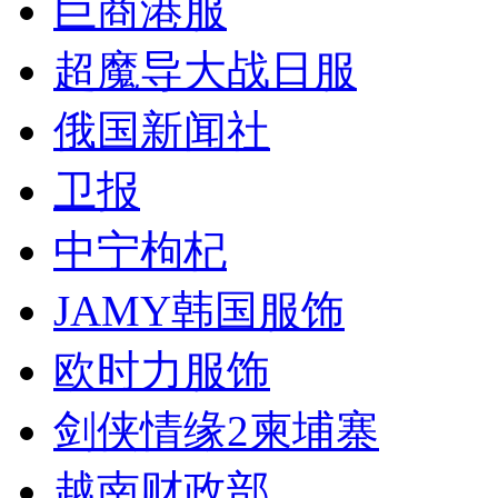
巨商港服
超魔导大战日服
俄国新闻社
卫报
中宁枸杞
JAMY韩国服饰
欧时力服饰
剑侠情缘2柬埔寨
越南财政部