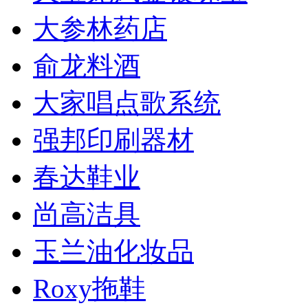
大参林药店
俞龙料酒
大家唱点歌系统
强邦印刷器材
春达鞋业
尚高洁具
玉兰油化妆品
Roxy拖鞋