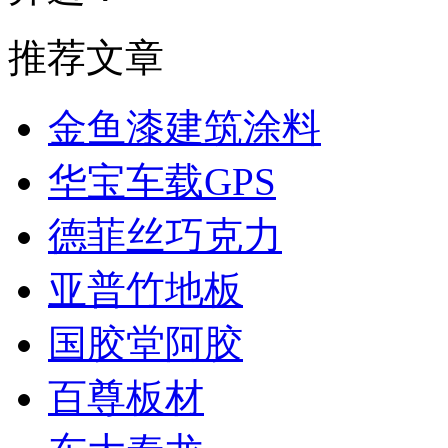
推荐文章
金鱼漆建筑涂料
华宝车载GPS
德菲丝巧克力
亚普竹地板
国胶堂阿胶
百尊板材