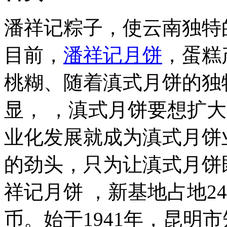
潘祥记粽子，使云南独特
目前，
潘祥记月饼
，蛋糕
桃糊、随着滇式月饼的独
显， ，滇式月饼要想扩
业化发展就成为滇式月饼
的劲头，只为让滇式月饼既
祥记月饼 ，新基地占地24
币。始于1941年，昆明