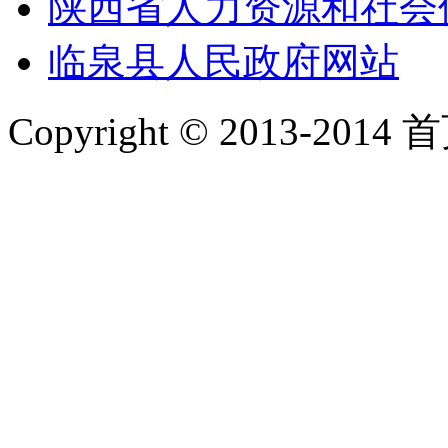
陕西省人力资源和社会
临泉县人民政府网站
Copyright © 2013-2014 