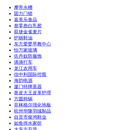
摩帝水槽
固力门锁
嘉美乐食品
叁零叁白乳胶
双捷金雀麦片
护丽鞋油
东方爱婴早教中心
怡万家玻璃
佐丹奴防服饰
滴滴打车
龙江农用车
信中利国际控股
海韵电源
厦门特牌茶器
兽皮大王皮革护理
方圆炖锅
菲林格尔强化地板
杭州华隆羽绒制品
自贡市俊鸿鞋业
如鱼得水家纺
大东方百货