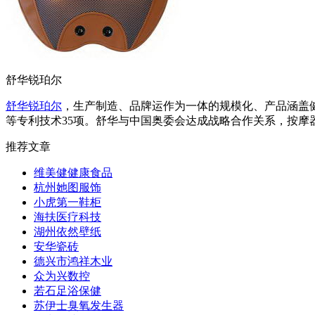
舒华锐珀尔
舒华锐珀尔
，生产制造、品牌运作为一体的规模化、产品涵盖
等专利技术35项。舒华与中国奥委会达成战略合作关系，按
推荐文章
维美健健康食品
杭州她图服饰
小虎第一鞋柜
海扶医疗科技
湖州依然壁纸
安华瓷砖
德兴市鸿祥木业
众为兴数控
若石足浴保健
苏伊士臭氧发生器