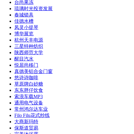
台尚果冻
琉璃时光投资发展
春城锁具
佳德水槽
凤灵小提琴
博华展览
杭州天丰电源
三星特种纺织
陕西师范大学
醒目汽水
悦居尚移门
真德美铝合金门窗
悠诗诗咖啡
草原牌白砂糖
东东胖仔饮食
索浪车载MP3
通用电气设备
常州鸿尔达车业
Filo Filu花式纱线
大商新玛特
保斯道贸易