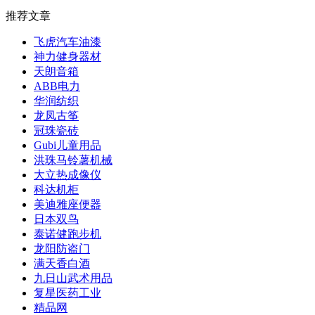
推荐文章
飞虎汽车油漆
神力健身器材
天朗音箱
ABB电力
华润纺织
龙凤古筝
冠珠瓷砖
Gubi儿童用品
洪珠马铃薯机械
大立热成像仪
科达机柜
美迪雅座便器
日本双鸟
泰诺健跑步机
龙阳防盗门
满天香白酒
九日山武术用品
复星医药工业
精品网