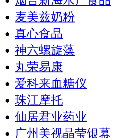
烟台新海水产食品
麦美兹奶粉
真心食品
神六螺旋藻
丸荣易康
爱科来血糖仪
珠江摩托
仙居君业药业
广州美视晶莹银幕