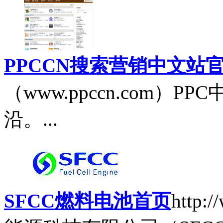
PPCCN搜索营销中文站
（www.ppccn.com
沿。...
SFCC燃料电池首页
http:/