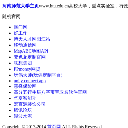
河南师范大学主页
www.htu.edu.cn
高校大学，重点实验室，行政
随机官网
抠门网
好工作
博天人才网阳江站
移动通信网
MapABC地图API
变色龙定制官网
联想集团
PPmoney网贷
玩偶大师(玩偶定制平台)
unity connect app
慧择保险网
高分五行生辰八字宝宝取名软件官网
华夏智能功
宏百源装饰公司
腾讯论坛
湖波水泥
Copyright © 2013-2014
首页网
ALL Rights Reserved