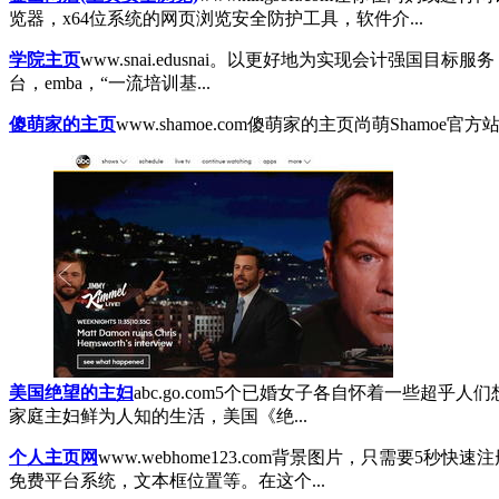
览器，x64位系统的网页浏览安全防护工具，软件介...
学院主页
www.snai.edu
snai。以更好地为实现会计强国目标
台，emba，“一流培训基...
傻萌家的主页
www.shamoe.com
傻萌家的主页尚萌Shamoe官方站
美国绝望的主妇
abc.go.com
5个已婚女子各自怀着一些超乎人们
家庭主妇鲜为人知的生活，美国《绝...
个人主页网
www.webhome123.com
背景图片，只需要5秒快速注
免费平台系统，文本框位置等。在这个...