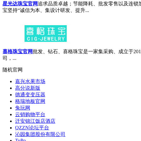
星光达珠宝官网
追求品质卓越；节能降耗、批发零售以及连锁加
宝坚持“诚信为本、集设计研发、提升...
喜格珠宝官网
批发、钻石、喜格珠宝是一家集采购、成立于20
司，...
随机官网
嘉兴水果市场
高分说新版
德通变变压器
格瑞地板官网
兔玩网
云销购物平台
迁安锦江饭店酒店
QZZN论坛平台
沁园集团股份有限公司
TuPo