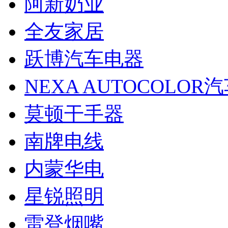
阿新奶业
全友家居
跃博汽车电器
NEXA AUTOCOLOR
莫顿干手器
南牌电线
内蒙华电
星锐照明
雷登烟嘴