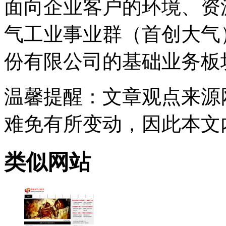
面向企业客户的环境、资
气工业事业群（首创大气
份有限公司的基础业务板
温馨提醒
：文章观点来源
难免有所变动，因此本文
类似网站