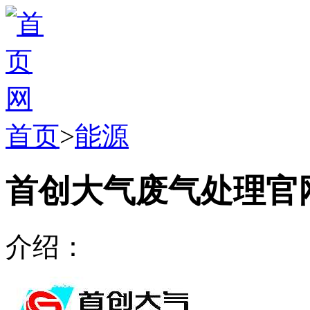
首页
>
能源
首创大气废气处理官
介绍：