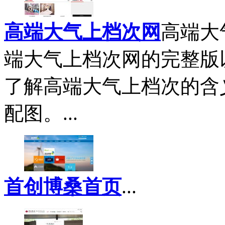
高端大气上档次网
高端大
端大气上档次网的完整版
了解高端大气上档次的含
配图。...
首创博桑首页
...