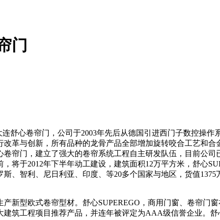
卷帘门
，大连舒心卷帘门，公司于2003年先后从德国引进西门子数控操
行改革与创新，所有品种的龙骨产品全部增加旋转咬合工艺和合金
心卷帘门，建立了强大的卷帘系统工程自主研发队伍，目前公司已
将于2012年下半年动工建设，建筑面积12万平方米，舒心SU
罗斯、智利、尼日利亚、印度、等20多个国家与地区，货值13
产新型欧式卷帘型材。舒心SUPEREGO，商用门窗、卷帘门窗
大建筑工程项目推荐产品，并连年被评定为AAA级信誉企业。舒