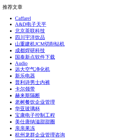
推荐文章
Caffarel
A&D电子天平
北京茶联科技
四川宇洋饮品
山重建机JCM切削钻机
成都焊研科技
国泰新点软件下载
Audio
远大空气净化机
新乐电器
普利诗男士内裤
卡尔领带
赫来斯隔断
老树餐饮企业管理
华亚玻璃杯
宝康电子控制工程
美仕唐纳滋甜甜圈
亲亲果冻
杭州龙群企业管理咨询