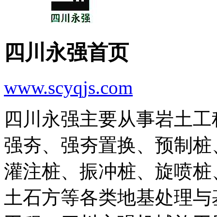
四川永强首页
www.scyqjs.com
四川永强主要从事岩土工
强夯、强夯置换、预制桩
灌注桩、振冲桩、旋喷桩
土石方等各类地基处理与