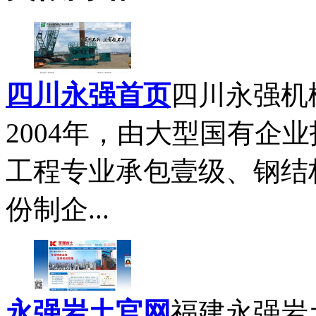
四川永强首页
四川永强机
2004年，由大型国有企
工程专业承包壹级、钢结
份制企...
永强岩土官网
福建永强岩