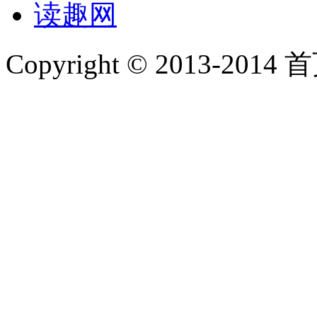
读趣网
Copyright © 2013-2014 