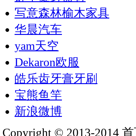
写意森林榆木家具
华晨汽车
yam天空
Dekaron欧服
皓乐齿牙膏牙刷
宝熊鱼竿
新浪微博
Copyright © 2013-2014 