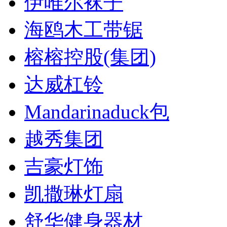
伊唯尔袜子
海鸥木工带锯
榕榕控股(集团)
达威杠铃
Mandarinaduck包
越秀集团
吉豪灯饰
凯撒琳灯扇
舒华健身器材