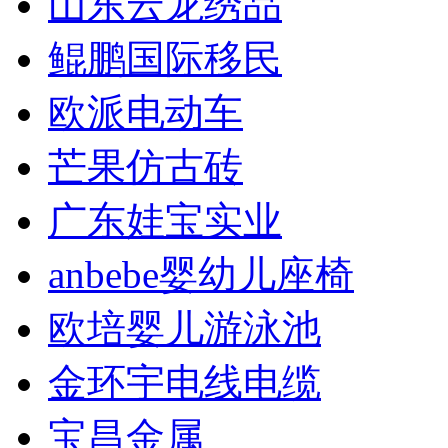
山东云龙绣品
鲲鹏国际移民
欧派电动车
芒果仿古砖
广东娃宝实业
anbebe婴幼儿座椅
欧培婴儿游泳池
金环宇电线电缆
宝昌金属