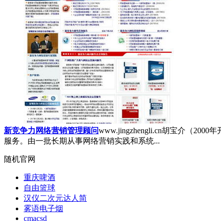
新竞争力网络营销管理顾问
www.jingzhengli.cn
胡宝介（2000
服务。由一批长期从事网络营销实践和系统...
随机官网
重庆啤酒
自由篮球
汉仪二次元达人简
雾语电子烟
cmacsd