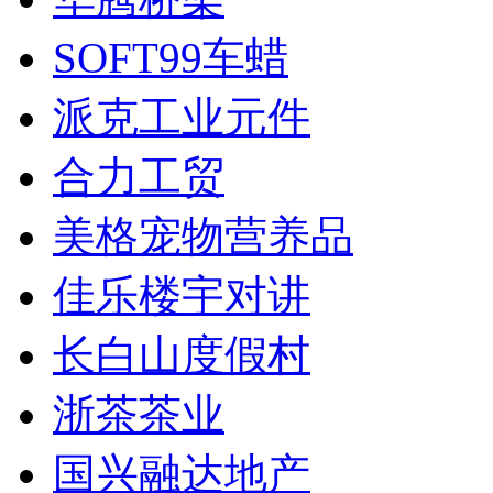
SOFT99车蜡
派克工业元件
合力工贸
美格宠物营养品
佳乐楼宇对讲
长白山度假村
浙茶茶业
国兴融达地产