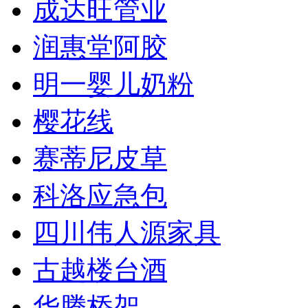
成达旺管业
润惠堂阿胶
明一婴儿奶粉
樱花线
赛蒂尼皮草
科洛应急包
四川伟人源家具
古越楼台酒
华腾桥架