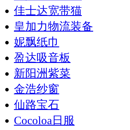
佳士达宽带猫
皇加力物流装备
妮飘纸巾
盈达吸音板
新阳洲紫菜
金浩纱窗
仙路宝石
Cocoloa日服