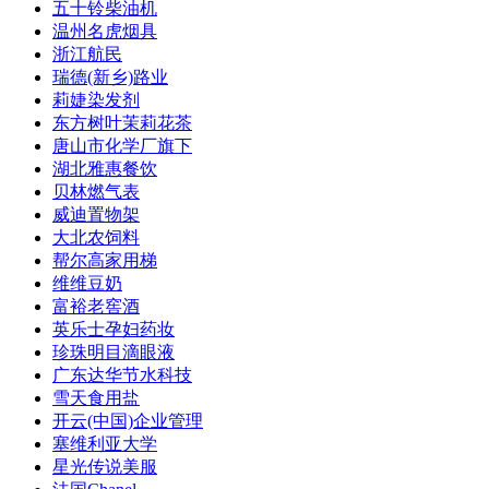
五十铃柴油机
温州名虎烟具
浙江航民
瑞德(新乡)路业
莉婕染发剂
东方树叶茉莉花茶
唐山市化学厂旗下
湖北雅惠餐饮
贝林燃气表
威迪置物架
大北农饲料
帮尔高家用梯
维维豆奶
富裕老窖酒
英乐士孕妇药妆
珍珠明目滴眼液
广东达华节水科技
雪天食用盐
开云(中国)企业管理
塞维利亚大学
星光传说美服