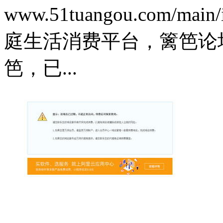
www.51tuangou.com/m
庭生活消费平台，篱笆论
笆，已...