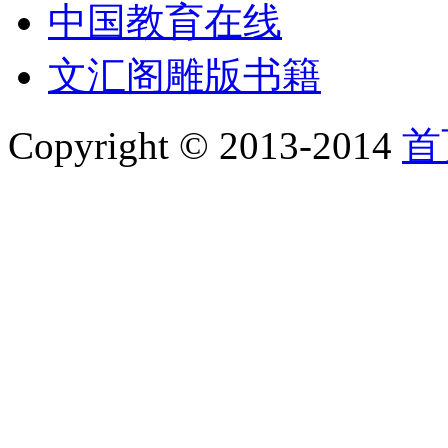
中国教育在线
文汇阁雕版书籍
Copyright © 2013-2014
首