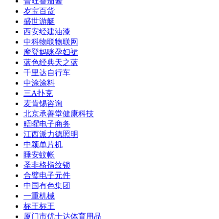
普旺番茄酱
岁宝百货
盛世游艇
西安经建油漆
中科物联物联网
摩登妈咪孕妇裙
蓝色经典天之蓝
千里达自行车
中涂涂料
三A扑克
麦肯锡咨询
北京承善堂健康科技
晤曜电子商务
江西派力德照明
中颖单片机
睡安蚊帐
圣非格指纹锁
合璧电子元件
中国有色集团
一重机械
标王标王
厦门市优士达体育用品