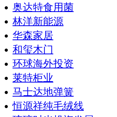
奥达特食用菌
林洋新能源
华森家居
和玺木门
环球海外投资
莱特柜业
马士达地弹簧
恒源祥纯毛绒线