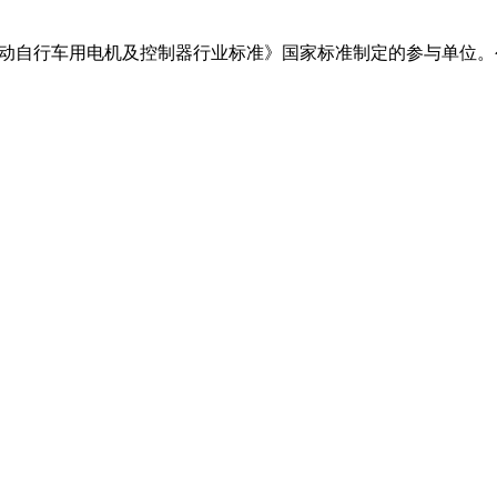
2020 电动自行车用电机及控制器行业标准》国家标准制定的参与单