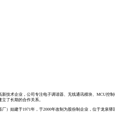
高新技术企业，公司专注电子调谐器、无线通讯模块、MCU控
建立了长期的合作关系。
）始建于1971年，于2000年改制为股份制企业，位于龙泉驿区