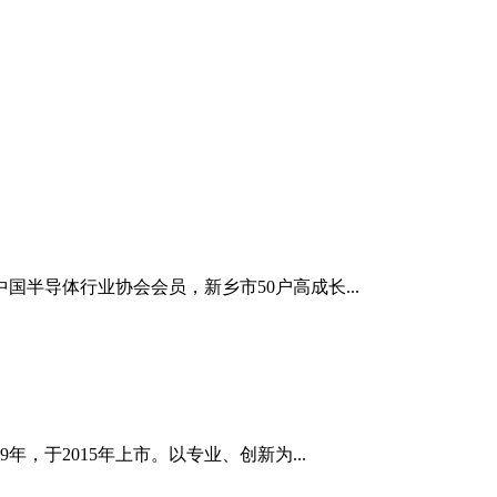
半导体行业协会会员，新乡市50户高成长...
于2015年上市。以专业、创新为...