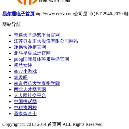
易尔通电子首页
http://www.ertcz.com
公司是《QBT 2946-
网站导航
奇遇天下游戏平台官网
江苏良友正大股份有限公司网站
递易快递柜官网
北斗星集成灶官网
pubg国际服体验服手游官网
闲然女装
9877小游戏
笔趣阁
南京师范大学泰州学院
西北人才网官网
人人网社交平台
中国投诉网
中税协网校
圣痕炼金士
Copyright © 2013-2014 首页网 ALL Rights Reserved