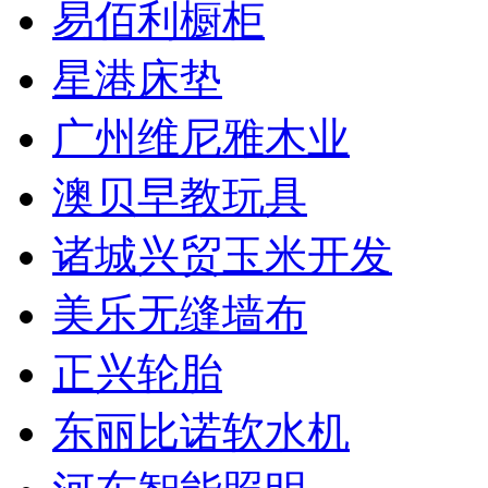
易佰利橱柜
星港床垫
广州维尼雅木业
澳贝早教玩具
诸城兴贸玉米开发
美乐无缝墙布
正兴轮胎
东丽比诺软水机