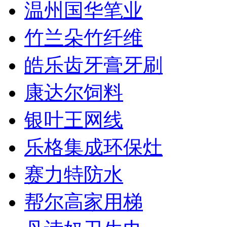
温州国华笔业
竹兰朵竹纤维
皓乐齿牙膏牙刷
康达尔饲料
银叶王网线
乐格集成环保灶
赛力特防水
帮尔高家用梯